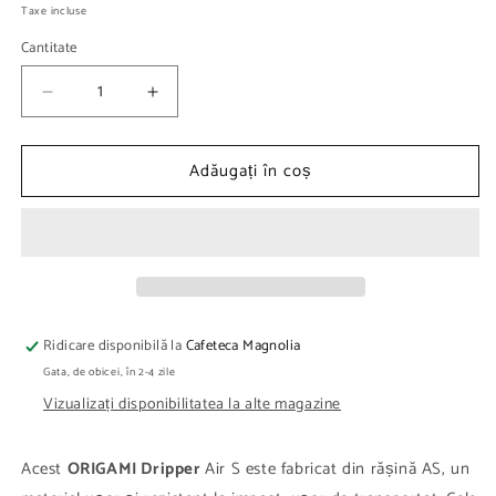
obișnuit
Taxe incluse
Cantitate
Reduceți
Creșteți
cantitatea
cantitatea
pentru
pentru
Adăugați în coș
ORIGAMI
ORIGAMI
Dripper
Dripper
Air
Air
S
S
Roz
Roz
Ridicare disponibilă la
Cafeteca Magnolia
Gata, de obicei, în 2-4 zile
Vizualizați disponibilitatea la alte magazine
Acest
ORIGAMI Dripper
Air S este fabricat din rășină AS, un