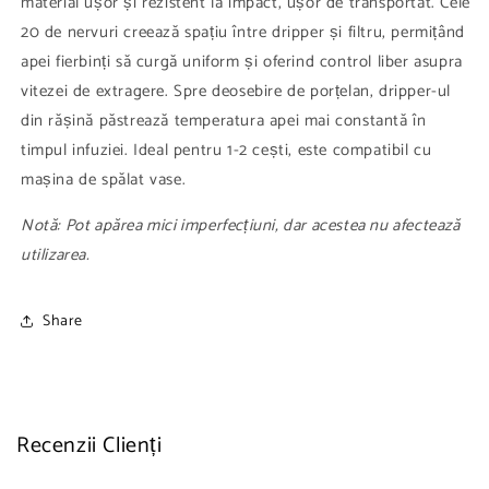
material ușor și rezistent la impact, ușor de transportat. Cele
20 de nervuri creează spațiu între dripper și filtru, permițând
apei fierbinți să curgă uniform și oferind control liber asupra
vitezei de extragere. Spre deosebire de porțelan, dripper-ul
din rășină păstrează temperatura apei mai constantă în
timpul infuziei. Ideal pentru 1-2 cești, este compatibil cu
mașina de spălat vase.
Notă: Pot apărea mici imperfecțiuni, dar acestea nu afectează
utilizarea.
Share
Recenzii Clienți