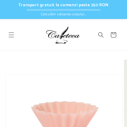
Salt la
Transport gratuit la comenzi peste 250 RON
conținut
Calculăm valoarea coșului…
Coș
Salt la
informațiile
despre
produs