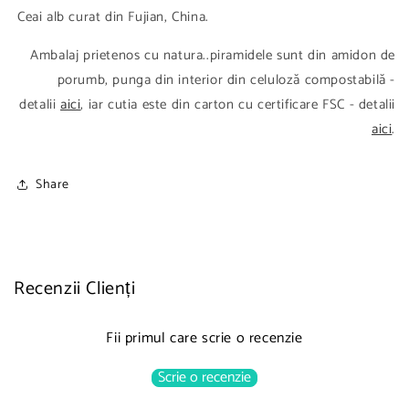
Ceai alb curat din Fujian, China.
Ambalaj prietenos cu natura..piramidele sunt din amidon de
porumb, punga din interior din celuloză compostabilă -
detalii
aici
, iar cutia este din carton cu certificare FSC - detalii
aici
.
Share
Recenzii Clienți
Fii primul care scrie o recenzie
Scrie o recenzie