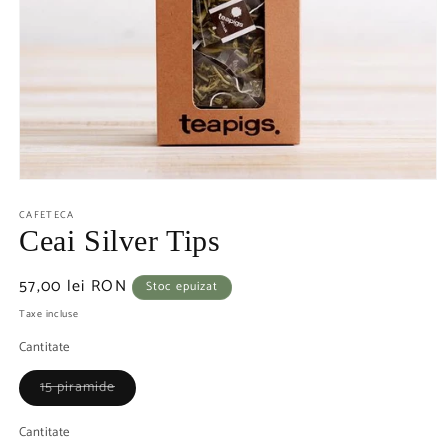
CAFETECA
Ceai Silver Tips
Preț
57,00 lei RON
Stoc epuizat
obișnuit
Taxe incluse
Cantitate
Varianta
15 piramide
are
stocul
epuizat
Cantitate
sau