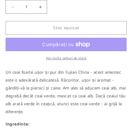
este
indisponibilă
Reduceți
Creșteți
cantitatea
cantitatea
pentru
pentru
Stoc epuizat
Ceai
Ceai
Silver
Silver
Tips
Tips
Mai multe opțiuni de plată
Un ceai foarte ușor și pur din Fujian China - acest amestec
este o adevărată delicatesă. Răcoritor, ușor și aromat -
gândiți-vă la piersici și caise. Am ales să aducem ceai alb, mai
degrabă decât ceai verde, mascat ca ceai alb. Dacă ceaiul tău
alb arată verde în ceașcă, atunci este ceai verde - ai grijă la
diferențe.
Ingredinte: