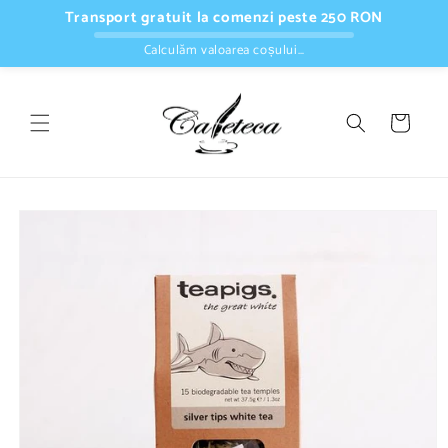
Salt la
Transport gratuit la comenzi peste 250 RON
conținut
Calculăm valoarea coșului…
Coș
Salt la
informațiile
despre
produs